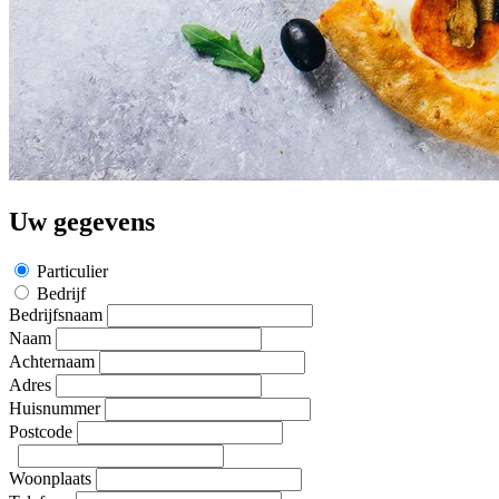
Uw gegevens
Particulier
Bedrijf
Bedrijfsnaam
Naam
Achternaam
Adres
Huisnummer
Postcode
Woonplaats